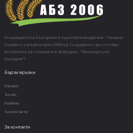
Асоциацията на българските зърнопроизводители – Генерал
Тошево е учредена през 2000год. Създадена е да отстоява
интересите на стопаните в Добруджа - "Житницата на
България"!
Бързи връзки
Начало
За нас
Новини
За контакти
За контакти