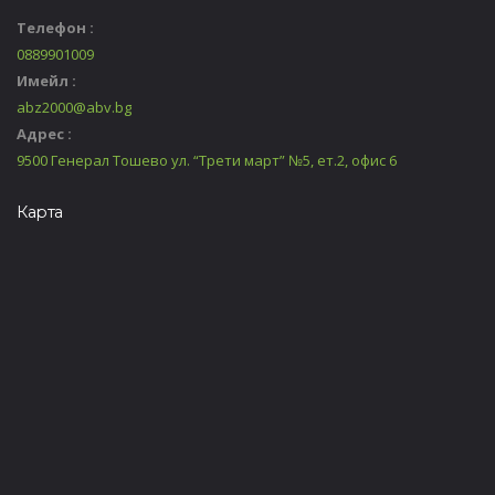
Телефон :
0889901009
Имейл :
abz2000@abv.bg
Адрес :
9500 Генерал Тошево ул. “Трети март” №5, ет.2, офис 6
Карта