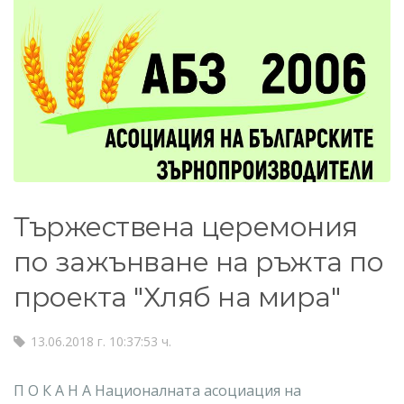
Тържествена церемония
по зажънване на ръжта по
проекта "Хляб на мира"
13.06.2018 г. 10:37:53 ч.
П О К А Н А Националната асоциация на