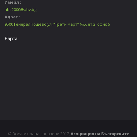
Имейл :
abz2000@abv.bg
Адрес :
9500 Генерал Тошево ул. “Трети март” №5, ет.2, офис 6
Карта
© Всички права запазени 2017,
Асоциация на Българските