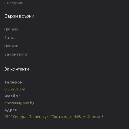
България"!
Бързи връзки
Начало
За нас
Новини
За контакти
За контакти
Телефон :
0889901009
Имейл :
abz2000@abv.bg
Адрес :
9500 Генерал Тошево ул. “Трети март” №5, ет.2, офис 6