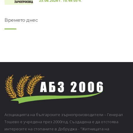
25.06.2026 г. 10:49:05 ч.
Времето днес
Асоциацията на българските зърнопроизводители – Генерал
Тошево е учредена през 2000год. Създадена е да отстоява
интересите на стопаните в Добруджа - "Житницата на